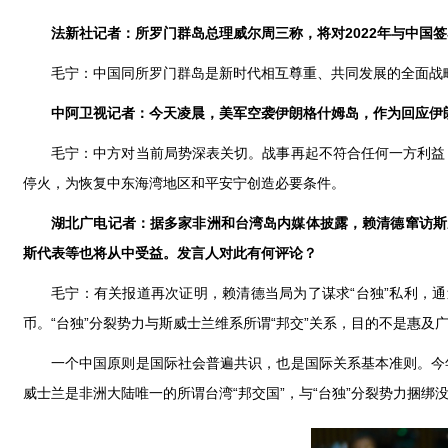
法新社记者：所罗门群岛总理威尔周三称，将对2022年与中国
毛宁：中国同所罗门群岛是新时代相互尊重、共同发展的全面战
中阿卫视记者：今天凌晨，美军空袭伊朗格什姆岛，作为回应伊
毛宁：中方对当前局势深表关切。战事再起不符合任何一方利益
停火，为恢复中东海湾地区和平安宁创造必要条件。
湖北广电记者：据多家非洲和台湾岛内媒体披露，赖清德窜访斯
斯代表等也将从中受益。发言人对此有何评论？
毛宁：有关报道再次证明，赖清德当局为了谋求“台独”私利，
币。“台独”分裂势力与斯威士兰维系所谓“邦交”关系，目的不是惠及
一个中国原则是国际社会普遍共识，也是国际关系基本准则。今
威士兰是非洲大陆唯一的所谓台湾“邦交国”，与“台独”分裂势力捆