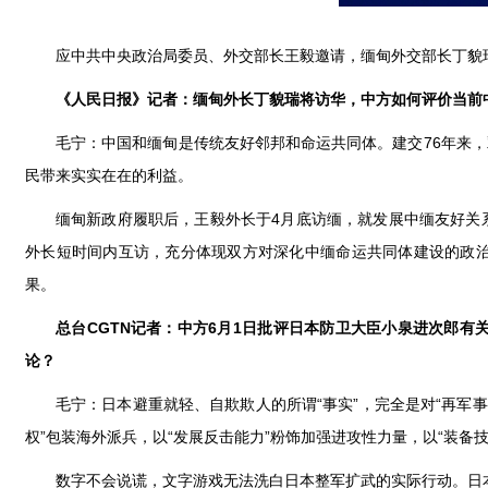
应中共中央政治局委员、外交部长王毅邀请，缅甸外交部长丁貌瑞
《人民日报》记者：缅甸外长丁貌瑞将访华，中方如何评价当前
毛宁：中国和缅甸是传统友好邻邦和命运共同体。建交76年来
民带来实实在在的利益。
缅甸新政府履职后，王毅外长于4月底访缅，就发展中缅友好关
外长短时间内互访，充分体现双方对深化中缅命运共同体建设的政
果。
总台CGTN记者：中方6月1日批评日本防卫大臣小泉进次郎
论？
毛宁：日本避重就轻、自欺欺人的所谓“事实”，完全是对“再军
权”包装海外派兵，以“发展反击能力”粉饰加强进攻性力量，以“装
数字不会说谎，文字游戏无法洗白日本整军扩武的实际行动。日