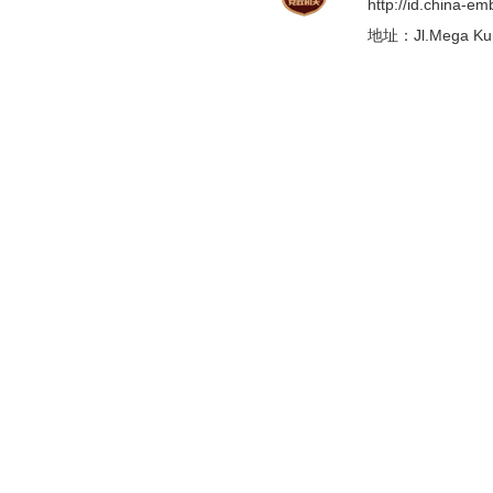
http://id.china-e
地址：Jl.Mega Kunin