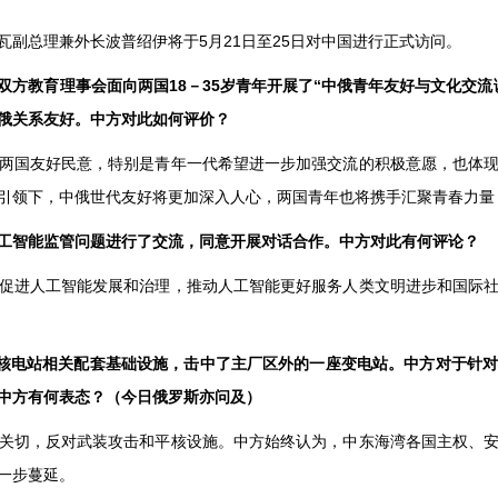
副总理兼外长波普绍伊将于5月21日至25日对中国进行正式访问。
双方教育理事会面向两国18－35岁青年开展了“中俄青年友好与文化交
俄关系友好。中方对此如何评价？
两国友好民意，特别是青年一代希望进一步加强交流的积极意愿，也体
引领下，中俄世代友好将更加深入人心，两国青年也将携手汇聚青春力量
工智能监管问题进行了交流，同意开展对话合作。中方对此有何评论？
促进人工智能发展和治理，推动人工智能更好服务人类文明进步和国际
卡核电站相关配套基础设施，击中了主厂区外的一座变电站。中方对于针
中方有何表态？（今日俄罗斯亦问及）
关切，反对武装攻击和平核设施。中方始终认为，中东海湾各国主权、
一步蔓延。