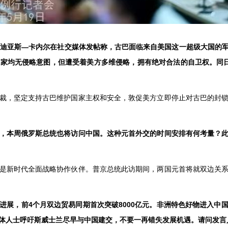
席迪亚斯—卡内尔在社交媒体发帖称，古巴面临来自美国这一超级大国的
家均无侵略意图，但遭受着美方多维侵略，拥有绝对合法的自卫权。同
裁，坚定支持古巴维护国家主权和安全，敦促美方立即停止对古巴的封
，本周俄罗斯总统也将访问中国。这种元首外交的时间安排有何考量？
是新时代全面战略协作伙伴。普京总统此访期间，两国元首将就双边关
进展，前4个月双边贸易同期首次突破8000亿元。非洲特色好物进入中
媒体人士呼吁斯威士兰尽早与中国建交，不要一再错失发展机遇。请问发言