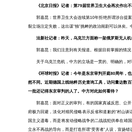
《北京日报》记者：第79届世界卫生大会再次作出
郭嘉昆：世界卫生大会连续第10年拒绝所谓涉台提案
裂立场注定失败，这出谋“独”挑衅的政治闹剧可以休矣
法新社记者：昨天，乌克兰方面称一架俄罗斯无人机
郭嘉昆：我们注意到有关报道。根据目前掌握的情况
关于乌克兰危机，中方的立场是一贯的、明确的，对
《环球时报》记者：今年是东京审判开庭80周年，
然不同。近期德国上线纳粹历史查询工具，访问量达数百
一批还记得东京审判的人了。中方对此如何看待？
郭嘉昆：面对正义的审判，有的国家真诚反思、公开
府极力回避，淡化对殖民侵略表示反省和道歉的“村山谈话
国主义遗毒，而是将发动侵略战争的二战战犯供奉在靖国
立永不再战的导向，而是打造所谓“受害者”人设，宣扬