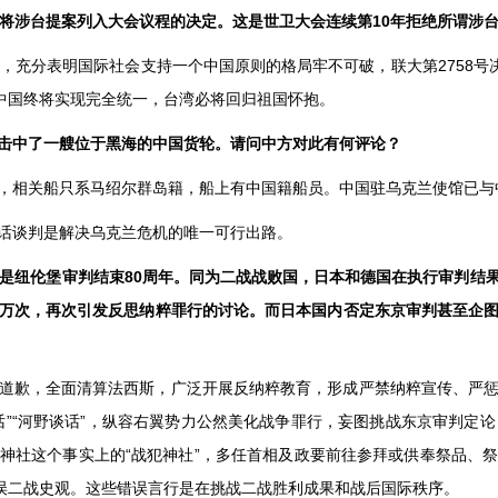
不将涉台提案列入大会议程的决定。这是世卫大会连续第10年拒绝所谓涉
，充分表明国际社会支持一个中国原则的格局牢不可破，联大第2758号
。中国终将实现完全统一，台湾必将回归祖国怀抱。
击中了一艘位于黑海的中国货轮。请问中方对此有何评论？
，相关船只系马绍尔群岛籍，船上有中国籍船员。中国驻乌克兰使馆已与
话谈判是解决乌克兰危机的唯一可行出路。
也是纽伦堡审判结束80周年。同为二战战败国，日本和德国在执行审判结
万次，再次引发反思纳粹罪行的讨论。而日本国内否定东京审判甚至企
道歉，全面清算法西斯，广泛开展反纳粹教育，形成严禁纳粹宣传、严
”“河野谈话”，纵容右翼势力公然美化战争罪行，妄图挑战东京审判定
神社这个事实上的“战犯神社”，多任首相及政要前往参拜或供奉祭品、
错误二战史观。这些错误言行是在挑战二战胜利成果和战后国际秩序。