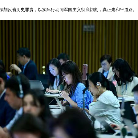
深刻反省历史罪责，以实际行动同军国主义彻底切割，真正走和平道路。