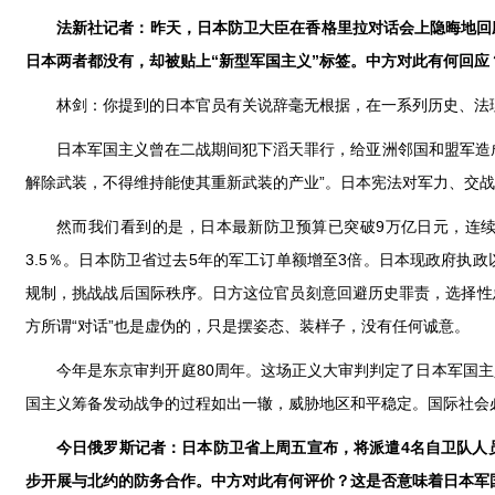
法新社记者：昨天，日本防卫大臣在香格里拉对话会上隐晦地回
日本两者都没有，却被贴上“新型军国主义”标签。中方对此有何回应
林剑：你提到的日本官员有关说辞毫无根据，在一系列历史、法
日本军国主义曾在二战期间犯下滔天罪行，给亚洲邻国和盟军造
解除武装，不得维持能使其重新武装的产业”。日本宪法对军力、交战
然而我们看到的是，日本最新防卫预算已突破9万亿日元，连续
3.5％。日本防卫省过去5年的军工订单额增至3倍。日本现政府
规制，挑战战后国际秩序。日方这位官员刻意回避历史罪责，选择性
方所谓“对话”也是虚伪的，只是摆姿态、装样子，没有任何诚意。
今年是东京审判开庭80周年。这场正义大审判判定了日本军国
国主义筹备发动战争的过程如出一辙，威胁地区和平稳定。国际社会必
今日俄罗斯记者：日本防卫省上周五宣布，将派遣4名自卫队人
步开展与北约的防务合作。中方对此有何评价？这是否意味着日本军