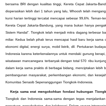
bersama BRI dengan kualitas tinggi, Kereta Cepat Jakarta-Ban
dioperasikan lebih dari 1 tahun yang lalu, Whoosh telah mengangk
kursi harian tertinggi tercatat mencapai sebesar 99,6%. Teman-
Kereta Cepat Jakarta-Bandung, yang mana bukan hanya pengaku
Sistem Handal”. Tiongkok telah menjadi mitra dagang terbesar 
miliar. Kedua belah pihak terus mencapai hasil baru kerja sama d
ekonomi digital, energi surya, mobil listrik, dll. Pertukaran bu
Indonesia karena keterkenalannya untuk mendaki gunung berapi,
wisatawan mancanegara terbanyak dengan total 570 ribu kunjung
dalam kerja sama praktis di berbagai bidang, menciptakan lebih
pembangunan masyarakat, perkembangan ekonomi, dan kesejahte
Komunitas Senasib Sepenanggungan Tiongkok-Indonesia.
Kerja sama erat mengokohkan fondasi hubungan Tiongk
Tiongkok dan Indonesia sama-sama dengan tegas menjalankan
persatuan, persahabatan, dan kolaborasi. Dalam urusan internas