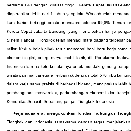
bersama BRI dengan kualitas tinggi, Kereta Cepat Jakarta-Ban
dioperasikan lebih dari 1 tahun yang lalu, Whoosh telah mengangk
kursi harian tertinggi tercatat mencapai sebesar 99,6%. Teman-
Kereta Cepat Jakarta-Bandung, yang mana bukan hanya pengaku
Sistem Handal”. Tiongkok telah menjadi mitra dagang terbesar 
miliar. Kedua belah pihak terus mencapai hasil baru kerja sama d
ekonomi digital, energi surya, mobil listrik, dll. Pertukaran bu
Indonesia karena keterkenalannya untuk mendaki gunung berapi,
wisatawan mancanegara terbanyak dengan total 570 ribu kunjung
dalam kerja sama praktis di berbagai bidang, menciptakan lebih
pembangunan masyarakat, perkembangan ekonomi, dan kesejahte
Komunitas Senasib Sepenanggungan Tiongkok-Indonesia.
Kerja sama erat mengokohkan fondasi hubungan Tiongk
Tiongkok dan Indonesia sama-sama dengan tegas menjalankan
persatuan, persahabatan, dan kolaborasi. Dalam urusan internas