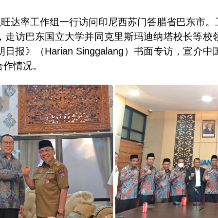
赞甄旺达率工作组一行访问印尼西苏门答腊省巴东市
，走访巴东国立大学并同克里斯玛迪纳塔校长等校
》（Harian Singgalang）书面专访，
合作情况。