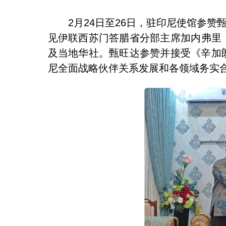
2月24日至26日，驻印尼使馆参
见伊联西苏门答腊省分部主席加内弗里
及当地华社。甄旺达参赞并接受《辛加朗日报
尼全面战略伙伴关系发展和各领域务实