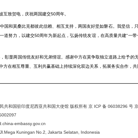
查波互致贺电，庆祝两国建交50周年。
，中国和莫桑比克都彼此信赖、相互支持，两国友好坚如磐石。我坚信，
一道努力，以建交50周年为新起点，弘扬传统友谊，在高质量共建“一带
周年，彰显两国传统友好和兄弟情谊。感谢中方在莫争取独立道路上给予的
中方在相互尊重、互利共赢基础上持续深化双边关系，拓展务实合作，共
民共和国驻印度尼西亚共和国大使馆 版权所有 京 ICP 备 06038296 号
5002097
/id.china-embassy.gov.cn
Mega Kuningan No.2, Jakarta Selatan, Indonesia