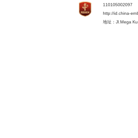
110105002097
http://id.china-e
地址：Jl.Mega Kunin