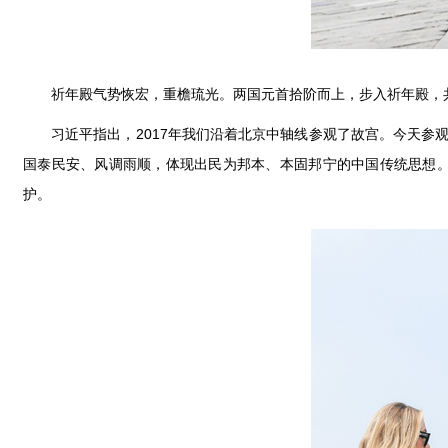
祈年殿气势恢宏，重檐琉光。两国元首拾阶而上，步入祈年殿，
习近平指出，2017年我们沿着北京中轴线参观了故宫。今天参
国泰民安、风调雨顺，体现出民为邦本、本固邦宁的中国传统思想
护。