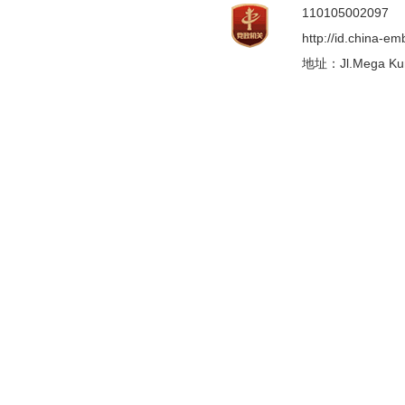
110105002097
http://id.china-e
地址：Jl.Mega Kunin