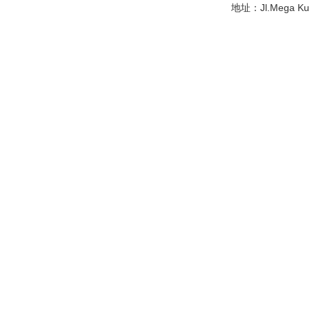
地址：Jl.Mega Kunin