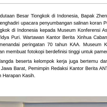
edutaan Besar Tiongkok di Indonesia, Bapak Zh
enghadiri upacara penyumbangan salinan koran Peop
ngkok di Indonesia kepada Museum Konferensi A
ya Puri. Wartawan Kantor Berita Xinhua Cabang J
 menandai peringatan 70 tahun KAA. Museum 
an membuat fotokopi berdefinisi tinggi untuk pame
ngda beserta kelompok kerja juga bertemu da
 Jawa Barat, Pemimpin Redaksi Kantor Berita A
n Harapan Kasih.