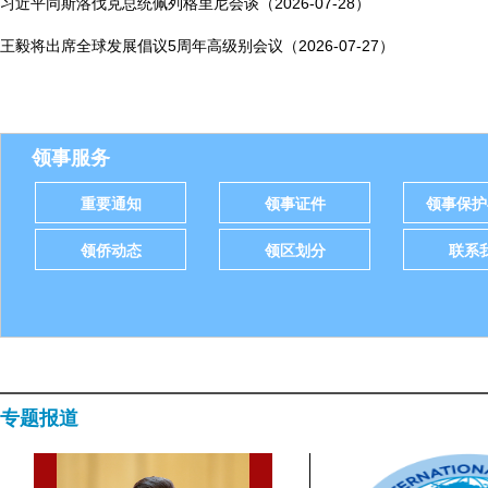
习近平同斯洛伐克总统佩列格里尼会谈（2026-07-28）
王毅将出席全球发展倡议5周年高级别会议（2026-07-27）
领事服务
重要通知
领事证件
领事保护
领侨动态
领区划分
联系
专题报道