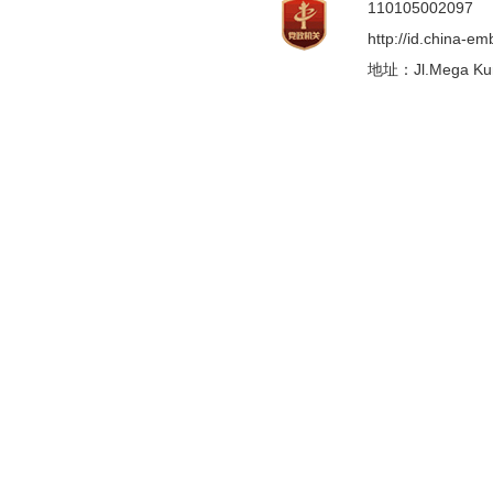
110105002097
http://id.china-e
地址：Jl.Mega Kunin