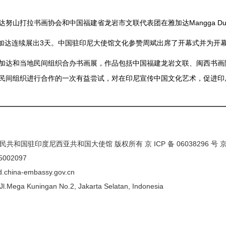
达努山打拉书画协会和中国福建省龙岩市文联代表团在雅加达Mangga D
加达连续展出3天。中国驻印尼大使馆文化参赞周斌出席了开幕式并为开
达和当地民间组织合办书画展，作品包括中国福建龙岩文联、闽西书画院
民间组织进行合作的一次有益尝试，对在印尼宣传中国文化艺术，促进印
民共和国驻印度尼西亚共和国大使馆 版权所有 京 ICP 备 06038296 号
5002097
/id.china-embassy.gov.cn
Mega Kuningan No.2, Jakarta Selatan, Indonesia