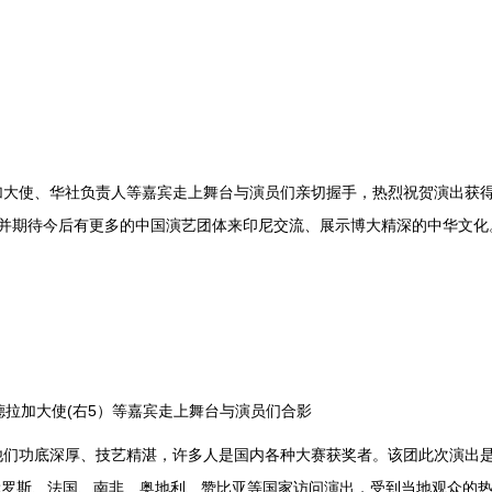
使、华社负责人等嘉宾走上舞台与演员们亲切握手，热烈祝贺演出获得
并期待今后有更多的中国演艺团体来印尼交流、展示博大精深的中华文化
德拉加大使(右5）等嘉宾走上舞台与演员们合影
功底深厚、技艺精湛，许多人是国内各种大赛获奖者。该团此次演出是
、俄罗斯、法国、南非、奥地利、赞比亚等国家访问演出，受到当地观众的