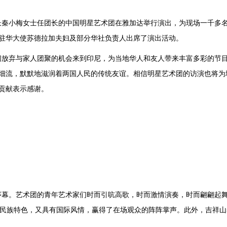
长秦小梅女士任团长的中国明星艺术团在雅加达举行演出，为现场一千多
驻华大使苏德拉加夫妇及部分华社负责人出席了演出活动。
弃与家人团聚的机会来到印尼，为当地华人和友人带来丰富多彩的节目
细流，默默地滋润着两国人民的传统友谊。相信明星艺术团的访演也将为
贡献表示感谢。
。艺术团的青年艺术家们时而引吭高歌，时而激情演奏，时而翩翩起舞
满民族特色，又具有国际风情，赢得了在场观众的阵阵掌声。此外，吉祥