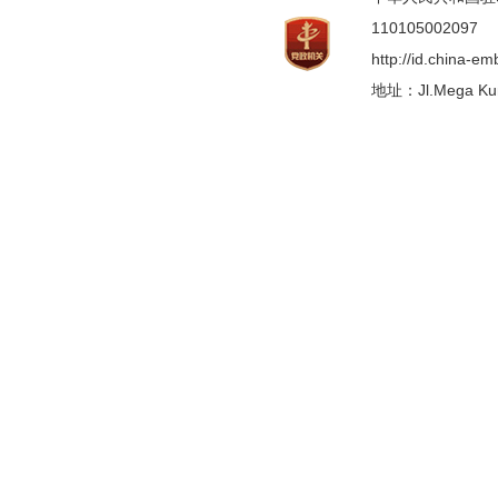
110105002097
http://id.china-e
地址：Jl.Mega Kunin