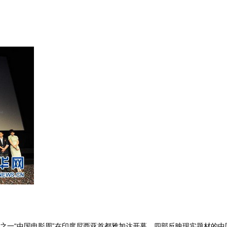
活动之一“中国电影周”在印度尼西亚首都雅加达开幕，四部反映现实题材