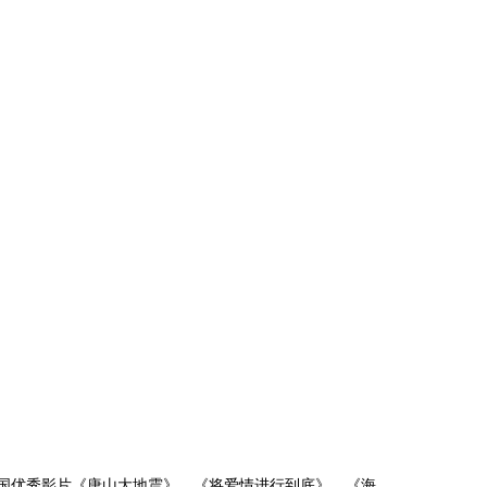
的中国优秀影片《唐山大地震》、《将爱情进行到底》、《海