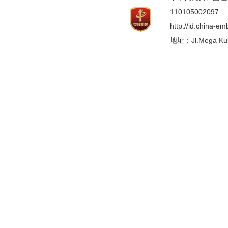
110105002097
http://id.china-e
地址：Jl.Mega Kunin