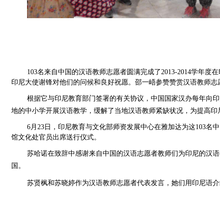
103
名来自中国的汉语教师志愿者圆满完成了
2013-2014
学年度在
印尼大使谢锋对他们的问候和良好祝愿。邵一峿参赞赞赏汉语教师志
根据它与印尼教育部门签署的有关协议，中国国家汉办每年向印
地的中小学开展汉语教学，缓解了当地汉语教师紧缺状况，为提高印
6
月
23
日
，印尼教育与文化部师资发展中心在雅加达为这
103
名中
馆文化处官员出席送行仪式。
苏哈诺在致辞中感谢来自中国的汉语志愿者教师们为印尼的汉语
国。
苏贤枫和苏晓婷作为汉语教师志愿者代表发言，她们用印尼语介