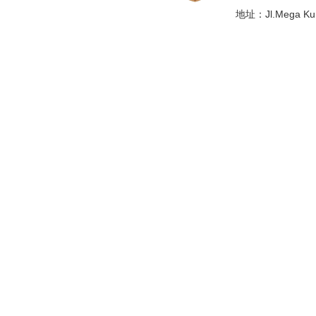
地址：Jl.Mega Kunin