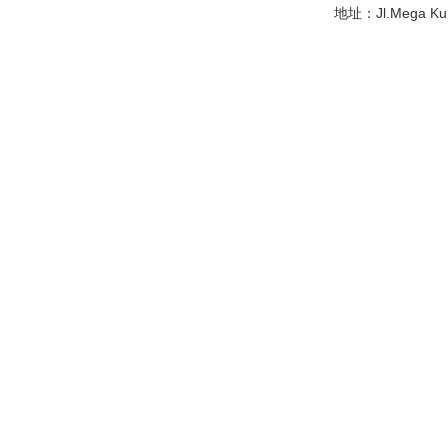
地址：Jl.Mega Kunin