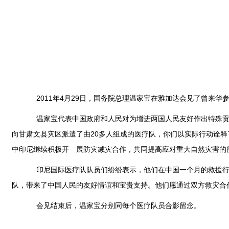
2011年4月29日，国务院总理温家宝在雅加达会见了曾来华
温家宝代表中国政府和人民对为增进两国人民友好作出特殊贡献
向甘肃文县灾区派遣了由20多人组成的医疗队，你们以实际行动诠
中印尼继续积极开 展防灾减灾合作，共同提高应对重大自然灾害的
印尼国际医疗队队员们纷纷表示，他们在中国一个月的救援行动
队，带来了中国人民的友好情谊和宝贵支持。他们愿通过双方救灾合
会见结束后，温家宝分别同每个医疗队员合影留念。