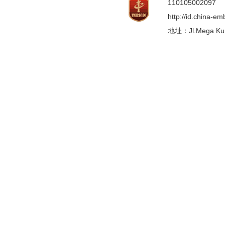
110105002097
http://id.china-e
地址：Jl.Mega Kunin