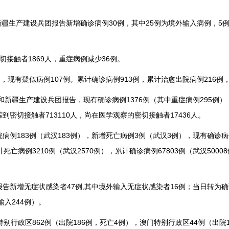
疆生产建设兵团报告新增确诊病例30例，其中25例为境外输入病例，5
接触者1869人，重症病例减少36例。
现有疑似病例107例。累计确诊病例913例，累计治愈出院病例216例
疆生产建设兵团报告，现有确诊病例1376例（其中重症病例295例），
到密切接触者713110人，尚在医学观察的密切接触者17436人。
83例（武汉183例），新增死亡病例3例（武汉3例），现有确诊病例6
计死亡病例3210例（武汉2570例），累计确诊病例67803例（武汉50
新增无症状感染者47例,其中境外输入无症状感染者16例；当日转为确
输入244例）。
行政区862例（出院186例，死亡4例），澳门特别行政区44例（出院1