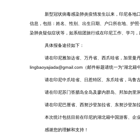
新型冠状病毒感染肺炎疫情发生以来，印尼各地口岸
信息，包括：姓名、性别、出生日期、户口所在地、护照
染肺炎疑似症状等，如系组团旅行或在印尼工作、学习，
具体报备途径如下：
请在印尼雅加达省、万丹省、西爪哇省，加里曼丹岛全岛
lingbaoyajiada@gmail.com（邮件标题请统一为“湖
请在印尼中爪哇省、日惹特区、东爪哇省，马鲁古省、北
请在印尼苏门答腊岛全岛及廖内群岛、邦加勿里洞省的湖
请在印尼巴厘省、西努沙登加拉省、东努沙登加拉省的湖
本次统计包括目前在印尼的湖北籍中国游客、企业
感谢您的理解和支持！