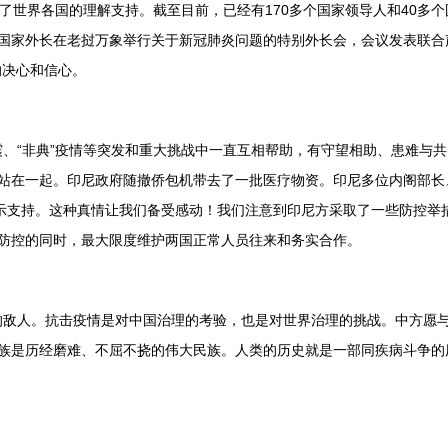
世界各国的理解支持。截至目前，已经有170多个国家领导人和40多
国家外长在老挝万象举行关于新冠肺炎问题的特别外长会，会议发表联合
的决心和信心。
“非典”疫情等突发和重大挑战中一直互相帮助，有守望相助、患难与共
站在一起。印尼政府随撤侨包机带去了一批医疗物资。印尼多位内阁部长
表示支持。这种真情让我们备受感动！我们注意到印尼方采取了一些防控举
防控的同时，最大限度维护两国正常人员往来和务实合作。
人。抗击疫情是对中国治理的考验，也是对世界治理的挑战。中方愿与
族是历经磨难、不屈不挠的伟大民族。人类的历史就是一部同疾病斗争的