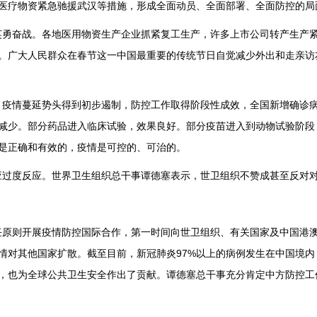
医疗物资紧急驰援武汉等措施，形成全面动员、全面部署、全面防控的局
奋战。各地医用物资生产企业抓紧复工生产，许多上市公司转产生产紧
。广大人民群众在春节这一中国最重要的传统节日自觉减少外出和走亲访
情蔓延势头得到初步遏制，防控工作取得阶段性成效，全国新增确诊病
减少。部分药品进入临床试验，效果良好。部分疫苗进入到动物试验阶段
是正确和有效的，疫情是可控的、可治的。
度反应。世界卫生组织总干事谭德塞表示，世卫组织不赞成甚至反对对
则开展疫情防控国际合作，第一时间向世卫组织、有关国家及中国港澳
对其他国家扩散。截至目前，新冠肺炎97%以上的病例发生在中国境内，
，也为全球公共卫生安全作出了贡献。谭德塞总干事充分肯定中方防控工作