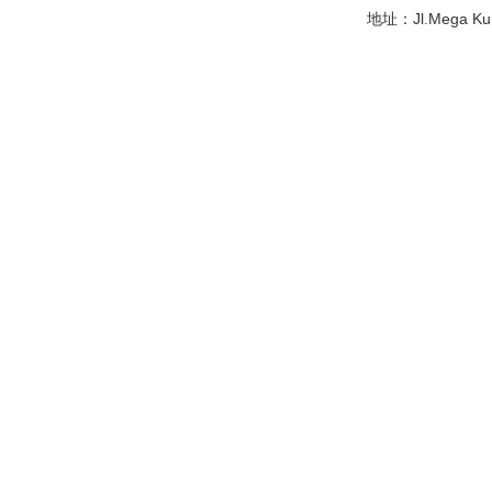
地址：Jl.Mega Kunin