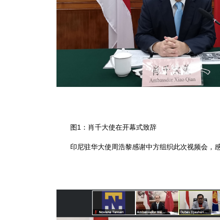
图1：肖千大使在开幕式致辞
印尼驻华大使周浩黎感谢中方组织此次视频会，感谢