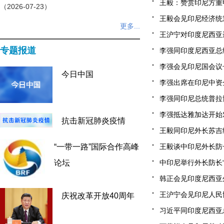
王毅：赞赏印尼方重申
（2026-07-23）
王毅会见印尼经济统筹部
更多...
王沪宁对印度尼西亚进行
专题报道
李强同印度尼西亚总统普
李强会见印尼国会议长布
今日中国
李强出席在印尼中资企业
李强同印尼总统普拉博
李强抵达雅加达开始对
抗击新冠肺炎疫情
王毅同印尼外长苏吉约诺
王毅谈中印尼外长防长“
“一带一路”国际合作高峰
中印尼举行外长防长“2
论坛
韩正会见印度尼西亚外交
王沪宁会见印尼人民协
庆祝改革开放40周年
习近平同印度尼西亚总