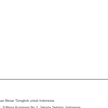
an Besar Tiongkok untuk Indonesia
: Jl.Mega Kuningan No.2, Jakarta Selatan, Indonesia