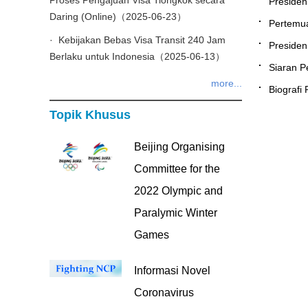
Proses Pengajuan Visa Tiongkok secara
Presiden
Daring (Online)（2025-06-23）
Pertemu
· Kebijakan Bebas Visa Transit 240 Jam
Presiden
Berlaku untuk Indonesia（2025-06-13）
Siaran P
more...
Biograf
Topik Khusus
Beijing Organising
Committee for the
2022 Olympic and
Paralymic Winter
Games
Informasi Novel
Coronavirus