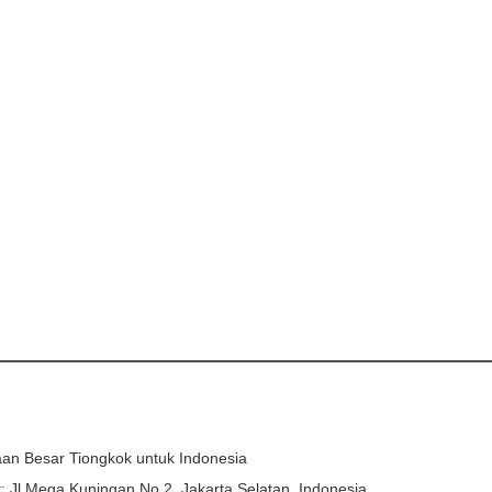
an Besar Tiongkok untuk Indonesia
: Jl.Mega Kuningan No.2, Jakarta Selatan, Indonesia