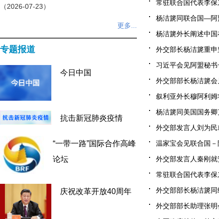
常驻联合国代表李保东
（2026-07-23）
杨洁篪同联合国—阿盟
更多...
杨洁篪外长阐述中国在
专题报道
外交部长杨洁篪重申坚
习近平会见阿盟秘书长阿
今日中国
外交部部长杨洁篪会见叙
叙利亚外长穆阿利姆将访
杨洁篪同美国国务卿克
抗击新冠肺炎疫情
外交部发言人刘为民就
温家宝会见联合国－阿
“一带一路”国际合作高峰
外交部发言人秦刚就安
论坛
常驻联合国代表李保东
外交部部长杨洁篪同约
庆祝改革开放40周年
外交部部长助理张明会