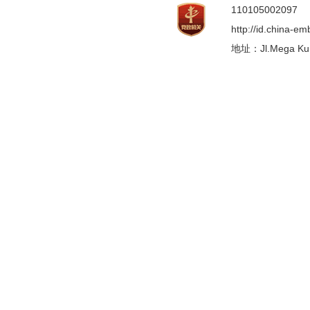
110105002097
http://id.china-e
地址：Jl.Mega Kunin