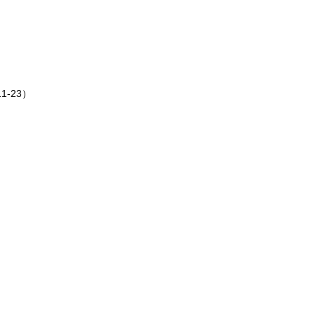
-23）
）